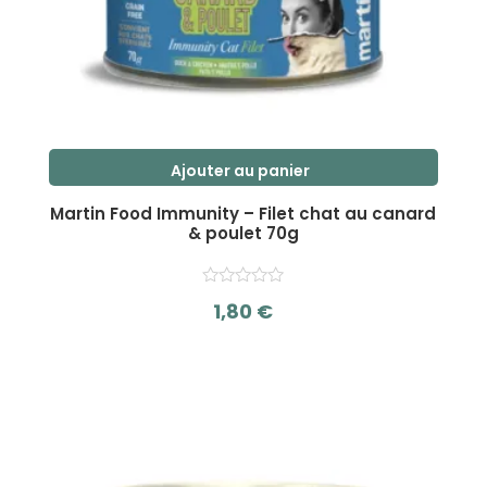
Ajouter au panier
Martin Food Immunity – Filet chat au canard
& poulet 70g
1,80
€
s
u
r
5