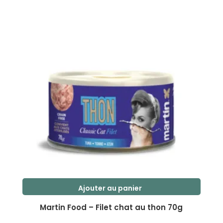
s
u
r
5
Ajouter au panier
Martin Food – Filet chat au thon 70g