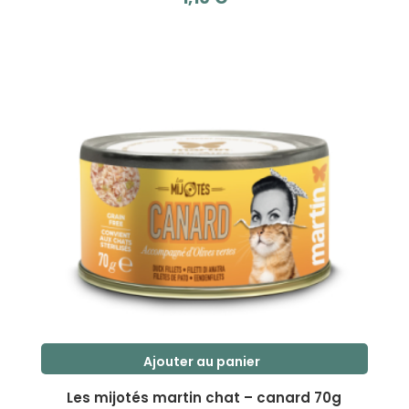
s
u
r
5
Ajouter au panier
Les mijotés martin chat – canard 70g