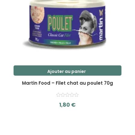
Ajouter au panier
Martin Food – Filet chat au poulet 70g
1,80
€
s
u
r
5