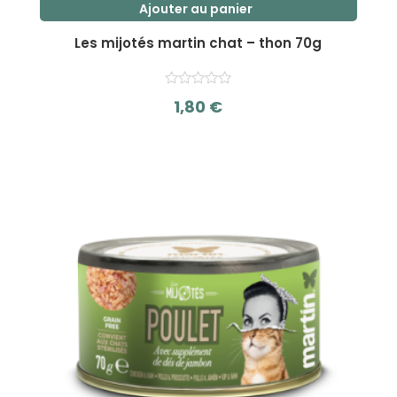
Ajouter au panier
Les mijotés martin chat – thon 70g
1,80
€
s
u
r
5