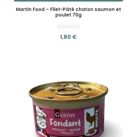
Martin Food – Filet-Pâté chaton saumon et
poulet 70g
1,80
€
s
u
r
5