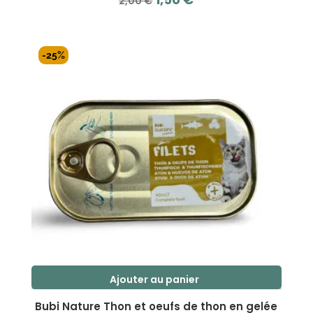
2,00
€
prix
prix
s
initial
actuel
u
r
était :
est :
-25%
5
2,00 €.
1,50 €.
Ajouter au panier
Bubi Nature Thon et oeufs de thon en gelée