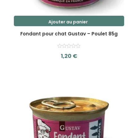
Ajouter au panier
Fondant pour chat Gustav – Poulet 85g
1,20
€
s
u
r
5