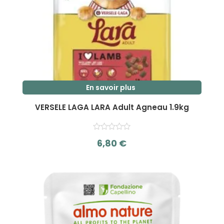
En savoir plus
VERSELE LAGA LARA Adult Agneau 1.9kg
6,80
€
s
u
r
5