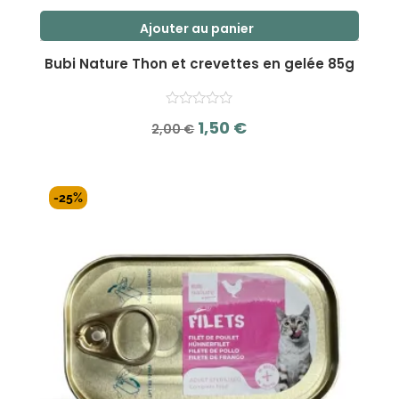
Ajouter au panier
Bubi Nature Thon et crevettes en gelée 85g
Le
Le
1,50
€
2,00
€
prix
prix
s
initial
actuel
u
r
était :
est :
-25%
5
2,00 €.
1,50 €.