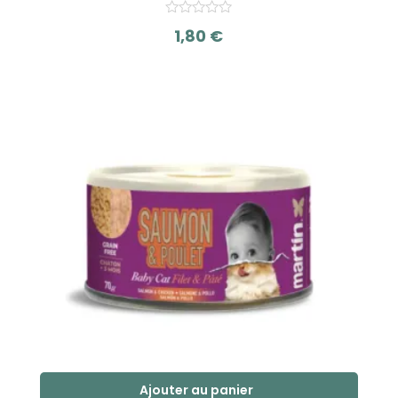
1,80
€
s
u
r
5
Ajouter au panier