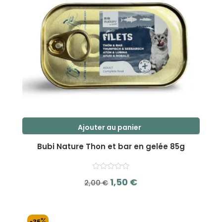
Ajouter au panier
Bubi Nature Thon et bar en gelée 85g
Le
Le
1,50
€
2,00
€
prix
prix
s
initial
actuel
u
r
était :
est :
-25%
5