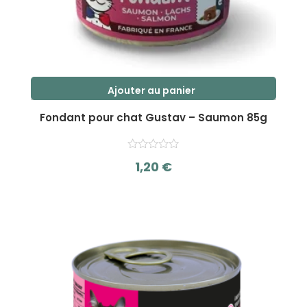
Ajouter au panier
Fondant pour chat Gustav – Saumon 85g
1,20
€
s
u
r
5