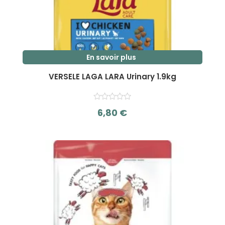
En savoir plus
VERSELE LAGA LARA Urinary 1.9kg
6,80
€
s
u
r
5