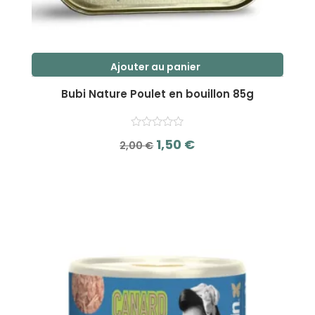
Ajouter au panier
Bubi Nature Poulet en bouillon 85g
Le
Le
1,50
€
2,00
€
prix
prix
s
initial
actuel
u
r
était :
est :
5
2,00 €.
1,50 €.