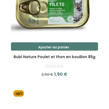
Ajouter au panier
Bubi Nature Poulet et thon en bouillon 85g
Le
Le
1,50
€
2,00
€
prix
prix
s
initial
actuel
u
r
était :
est :
-25%
5
2,00 €.
1,50 €.