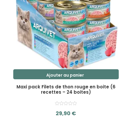
Ajouter au panier
Maxi pack Filets de thon rouge en boite (6
recettes – 24 boites)
29,90
€
s
u