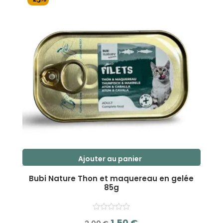
2,00 €.
1,50 €.
Ajouter au panier
Bubi Nature Thon et maquereau en gelée
85g
Le
Le
1,50
€