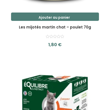
Ajouter au panier
Les mijotés martin chat – poulet 70g
1,80
€
s
u
r
5