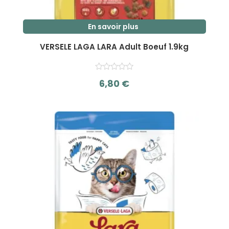
En savoir plus
VERSELE LAGA LARA Adult Boeuf 1.9kg
6,80
€
s
u
r
5