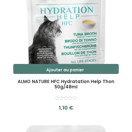
Ajouter au panier
ALMO NATURE HFC Hydratation Help Thon
50g/48ml
1,10
€
s
u
r
5