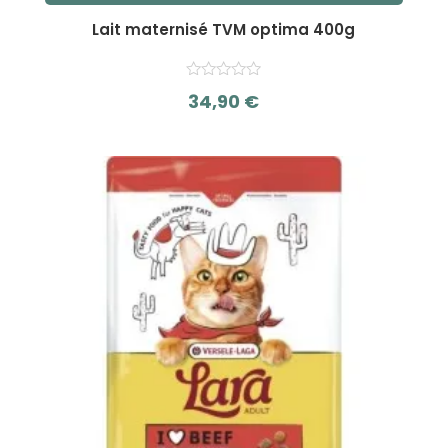
Lait maternisé TVM optima 400g
34,90
€
s
u
r
5