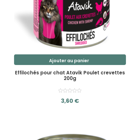
Ajouter au panier
Effilochés pour chat Atavik Poulet crevettes
200g
3,60
€
s
u
r
5