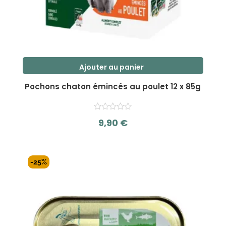
Ajouter au panier
Pochons chaton émincés au poulet 12 x 85g
9,90
€
s
u
r
-25%
5