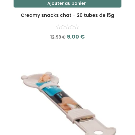
Ajouter au panier
Creamy snacks chat – 20 tubes de 15g
Le
Le
9,00
€
12,99
€
prix
prix
s
initial
actuel
u
r
était :
est :
5
12,99 €.
9,00 €.