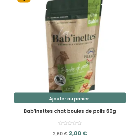
Ajouter au panier
Bab’inettes chat boules de poils 60g
Le
Le
2,00
€
2,60
€