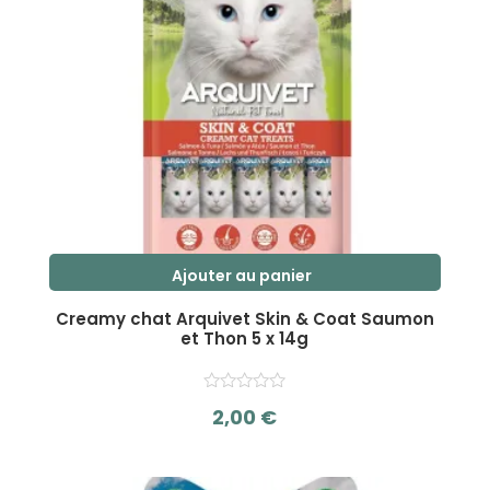
Ajouter au panier
Creamy chat Arquivet Skin & Coat Saumon
et Thon 5 x 14g
2,00
€
s
u
r