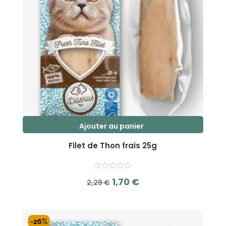
Ajouter au panier
Filet de Thon frais 25g
Le
Le
1,70
€
2,29
€
prix
prix
s
initial
actuel
u
r
était :
est :
-26%
5