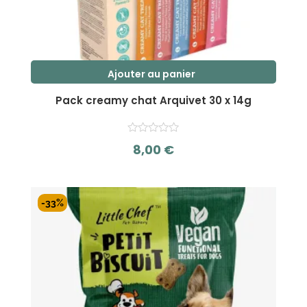
Ajouter au panier
Pack creamy chat Arquivet 30 x 14g
8,00
€
s
u
r
-33%
5