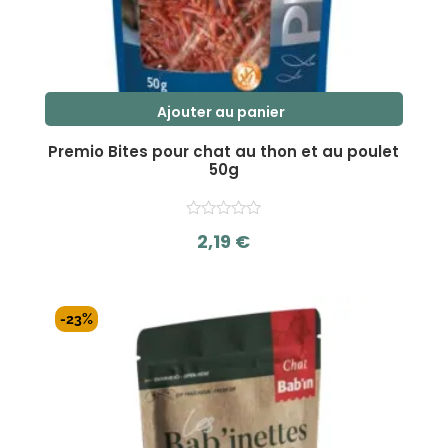
Ajouter au panier
Premio Bites pour chat au thon et au poulet
50g
2,19
€
s
u
r
-23%
5