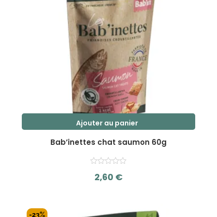
Ajouter au panier
Bab’inettes chat saumon 60g
2,60
€
s
u
r
-23%
5