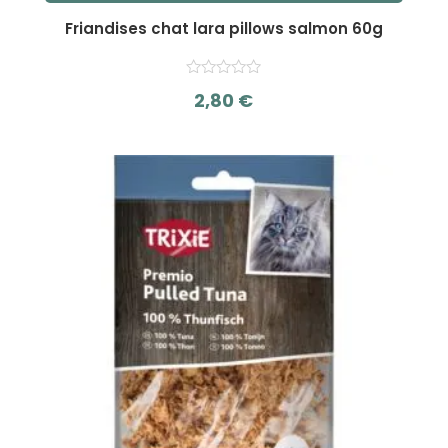
Friandises chat lara pillows salmon 60g
2,80
€
s
u
r
5