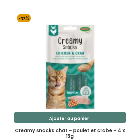
prix
prix
s
initial
actuel
u
r
était :
est :
-33%
5
2,60 €.
2,00 €.
Ajouter au panier
Creamy snacks chat – poulet et crabe – 4 x
15g