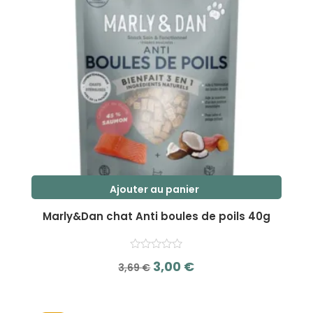
Ajouter au panier
Marly&Dan chat Anti boules de poils 40g
Le
Le
3,00
€
3,69
€
prix
prix
s
initial
actuel
u
r