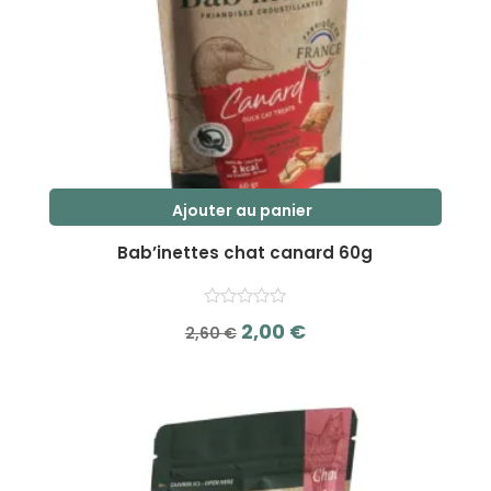
Ajouter au panier
Bab’inettes chat canard 60g
Le
Le
2,00
€
2,60
€
prix
prix
s
initial
actuel
u
r
était :
est :
5
2,60 €.
2,00 €.