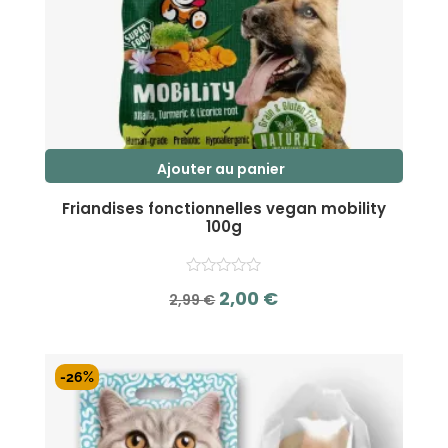
Ajouter au panier
Friandises fonctionnelles vegan mobility
100g
Le
Le
2,00
€
2,99
€
prix
prix
s
initial
actuel
u
r
était :
est :
-26%
5
2,99 €.
2,00 €.