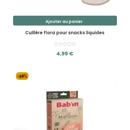
Ajouter au panier
Cuillère Fiora pour snacks liquides
4,99
€
s
u
r
-58%
5