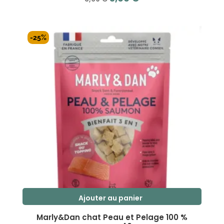
prix
prix
s
initial
actuel
u
r
était :
est :
-25%
5
3,69 €.
3,00 €.
Ajouter au panier
Marly&Dan chat Peau et Pelage 100 %