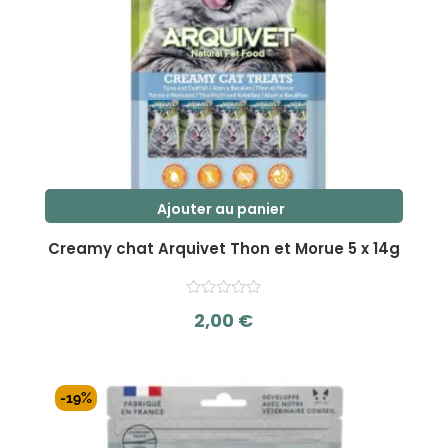
Ajouter au panier
Creamy chat Arquivet Thon et Morue 5 x 14g
2,00
€
s
u
r
-19%
5