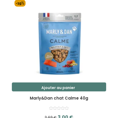
était :
est :
-19%
5
3,69 €.
3,00 €.
Ajouter au panier
Marly&Dan chat Calme 40g
Le
Le
3,00
€
3,69
€