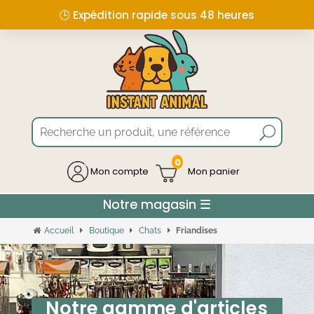
🙋🏻 A votre écoute pour toutes questions
0
Mon compte
Accueil
Boutique
Chats
Friandises
Notre gamme d'articles