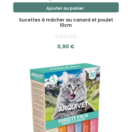
Ajouter au panier
Sucettes à mâcher au canard et poulet
10cm
0,90
€
s
u
r
5