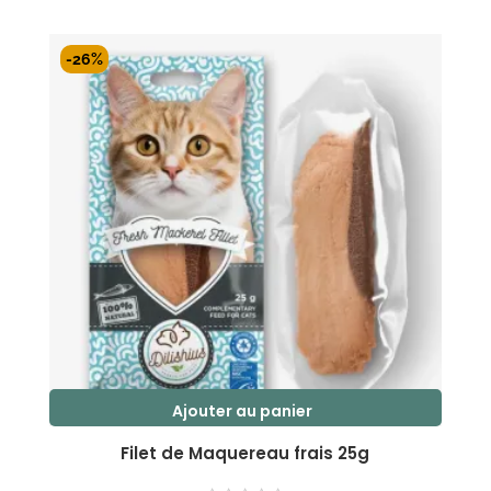
prix
prix
s
initial
actuel
u
r
était :
est :
-26%
5
2,29 €.
1,70 €.
Ajouter au panier
Filet de Maquereau frais 25g