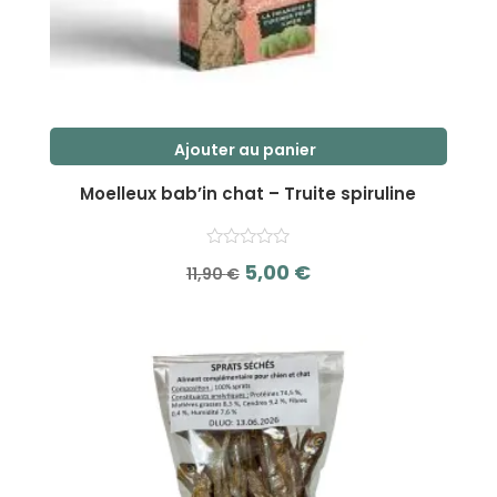
Ajouter au panier
Moelleux bab’in chat – Truite spiruline
Le
Le
5,00
€
11,90
€
prix
prix
s
initial
actuel
u
r
était :
est :
5
11,90 €.
5,00 €.