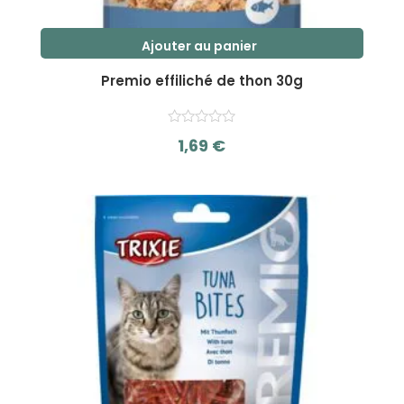
Ajouter au panier
Premio effiliché de thon 30g
1,69
€
s
u
r
5