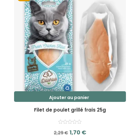
2,29 €.
1,70 €.
Ajouter au panier
Filet de poulet grillé frais 25g
Le
Le
1,70
€
2,29
€