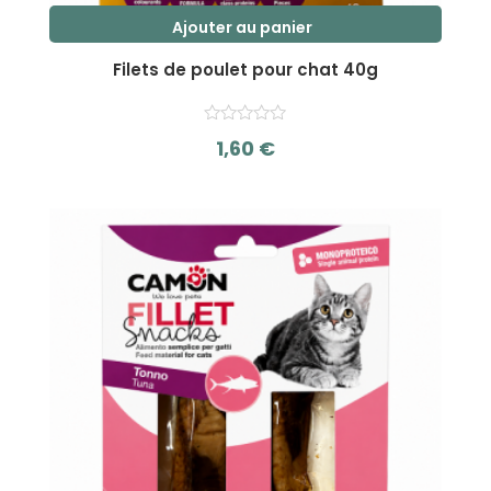
Ajouter au panier
Filets de poulet pour chat 40g
1,60
€
s
u
r
5