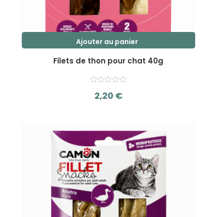
Ajouter au panier
Filets de thon pour chat 40g
2,20
€
s
u
r
5