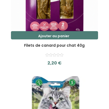
Ajouter au panier
Filets de canard pour chat 40g
2,20
€
s
u
r
5