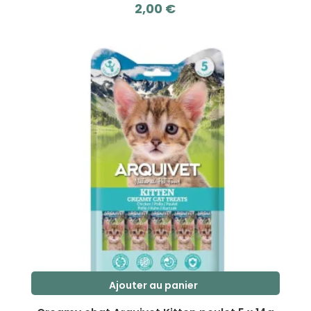
2,00
€
s
u
r
5
Ajouter au panier