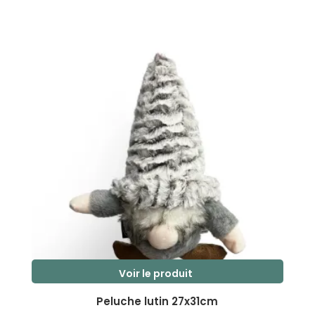
s
u
r
5
Voir le produit
Ce
Peluche lutin 27x31cm
produit