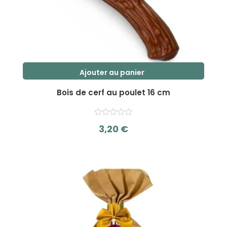
Ajouter au panier
Bois de cerf au poulet 16 cm
3,20
€
s
u
r
5