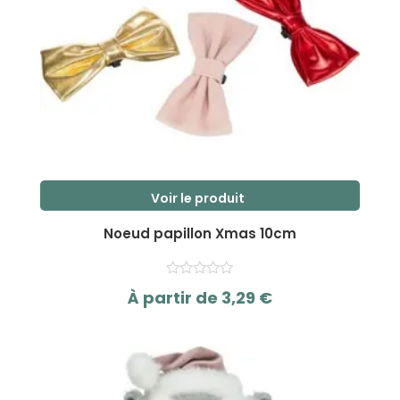
Voir le produit
Ce
Noeud papillon Xmas 10cm
produit
a
plusieurs
À partir de
3,29
€
variations.
s
Les
u
r
options
5
peuvent