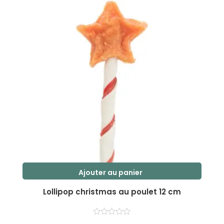
r
5
Ajouter au panier
Lollipop christmas au poulet 12 cm