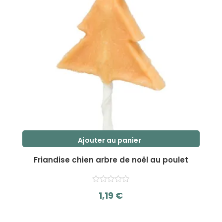
Ajouter au panier
Friandise chien arbre de noël au poulet
1,19
€
s
u