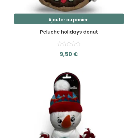
Ajouter au panier
Peluche holidays donut
9,50
€
s
u
r
5