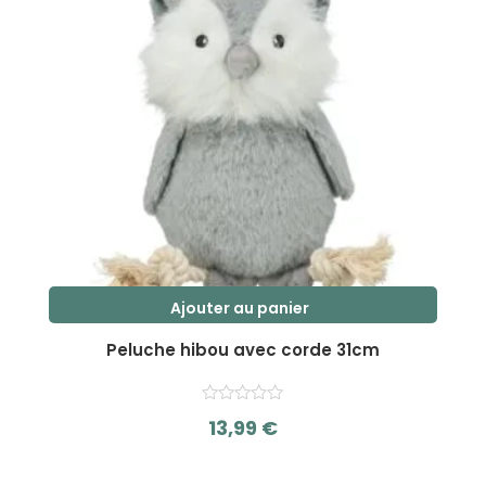
être
choisies
sur
la
page
du
produit
Ajouter au panier
Peluche hibou avec corde 31cm
13,99
€
s
u