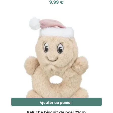
9,99
€
s
u
r
5
Ajouter au panier
Peluche biscuit de noël 22cm