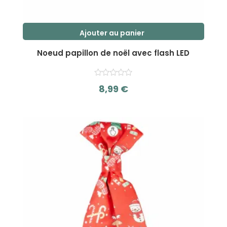
Ajouter au panier
Noeud papillon de noël avec flash LED
8,99
€
s
u
r
5