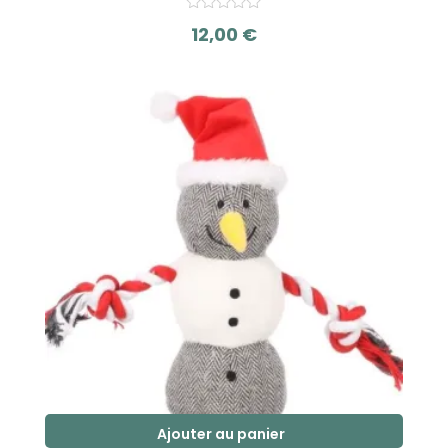
12,00
€
s
u
r
5
Ajouter au panier