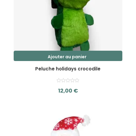
Ajouter au panier
Peluche holidays crocodile
12,00
€
s
u
r
5