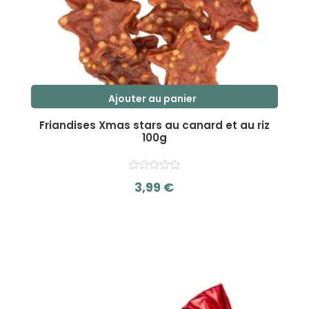
Ajouter au panier
Friandises Xmas stars au canard et au riz
100g
3,99
€
s
u
r
5