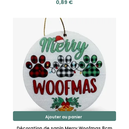
0,89
€
s
u
r
5
Ajouter au panier
Décoration de sapin Merry Woofmas 8cm