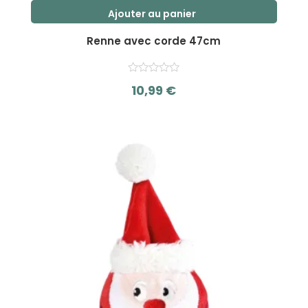
Ajouter au panier
Renne avec corde 47cm
10,99
€
s
u
r
5