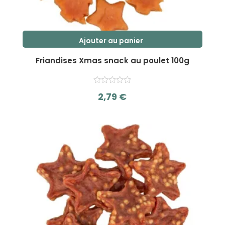
Ajouter au panier
Friandises Xmas snack au poulet 100g
2,79
€
s
u
r
5