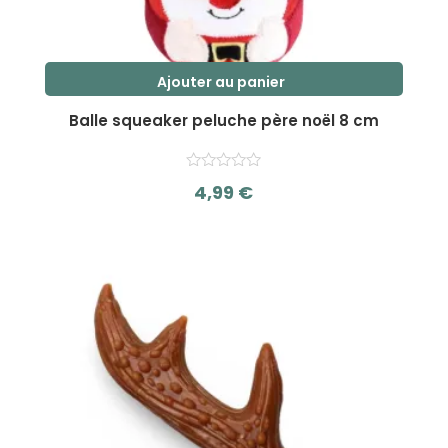
Ajouter au panier
Balle squeaker peluche père noël 8 cm
4,99
€
s
u
r
5