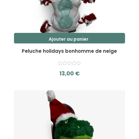
Ajouter au panier
Peluche holidays bonhomme de neige
13,00
€
s
u
r
5