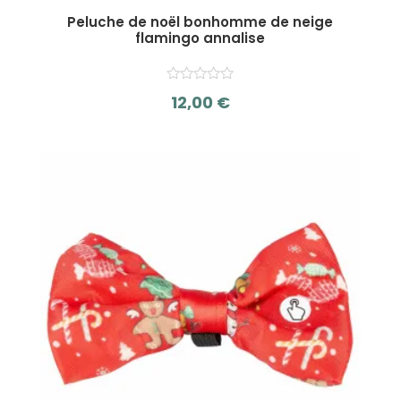
Peluche de noël bonhomme de neige
flamingo annalise
12,00
€
s
u
r
5