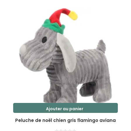
s
u
r
5
Ajouter au panier
Peluche de noël chien gris flamingo aviana