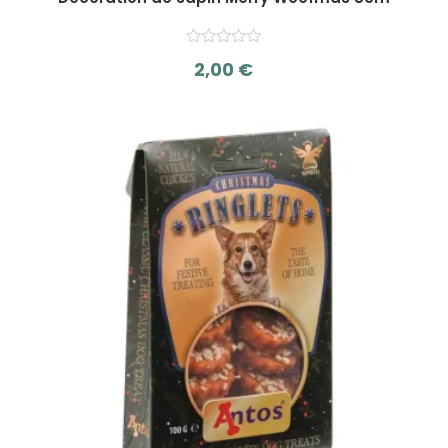
2,00
€
s
u
r
5