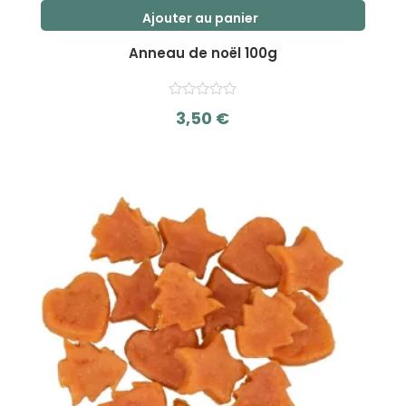
Ajouter au panier
Anneau de noël 100g
3,50
€
s
u
r
5