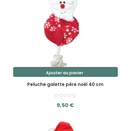
Ajouter au panier
Peluche galette père noël 40 cm
9,50
€
s
u
r
5