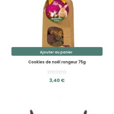
Ajouter au panier
Cookies de noël rongeur 75g
3,40
€
s
u
r
5