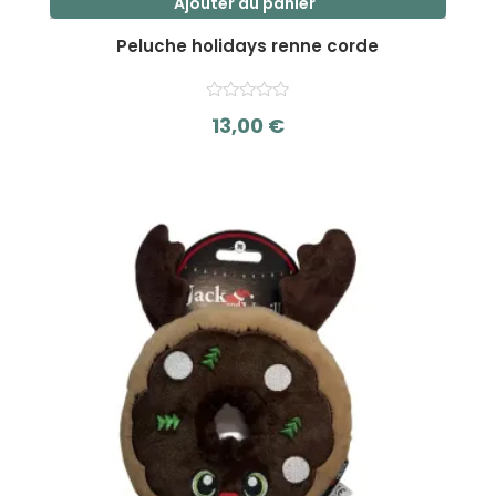
Ajouter au panier
Peluche holidays renne corde
13,00
€
s
u
r
5