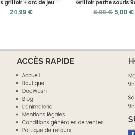
s griffoir + arc de jeu
Griffoir petite souris
Le
24,99
€
8,99
€
5,00
€
prix
initial
était :
8,99 €.
ACCÈS RAPIDE
H
Accueil
Ma
Boutique
9h
DogWash
Sa
Blog
9h
L’animalerie
Mentions légales
S
Conditions générales de ventes
Politique de retours