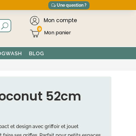
Une question ?
Mon compte
0
OGWASH
BLOG
coconut 52cm
act et design avec griffoir et jouet
 faire ses griffes. Parfait pour petits espaces.