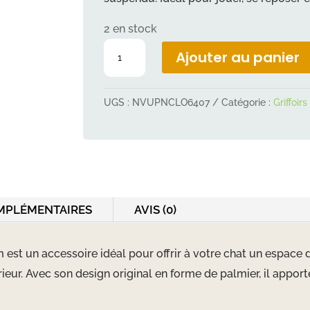
2 en stock
quantité
Ajouter au panier
de
Arbre
UGS :
NVUPNCLO6407
Catégorie :
Griffoir
à
chat
coconut
52cm
MPLÉMENTAIRES
AVIS (0)
st un accessoire idéal pour offrir à votre chat un espace de
ieur. Avec son design original en forme de palmier, il appo