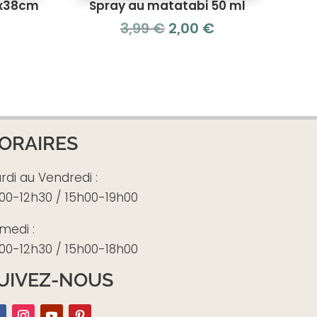
 9x38cm
Spray au matatabi 50 ml
Le
Le
Le
3,99
€
2,00
€
prix
prix
prix
actuel
initial
actuel
est :
était :
est :
5,00 €.
3,99 €.
2,00 €.
ORAIRES
rdi au Vendredi :
00-12h30 / 15h00-19h00
medi :
00-12h30 / 15h00-18h00
UIVEZ-NOUS