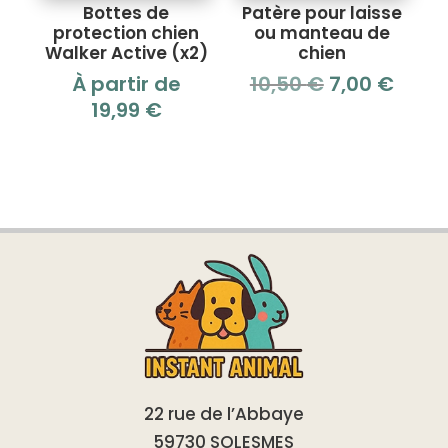
Bottes de
Patère pour laisse
protection chien
ou manteau de
Walker Active (x2)
chien
Le
Le
À partir de
10,50
€
7,00
€
prix
prix
19,99
€
initial
actue
était :
est :
10,50 €.
7,00 
22 rue de l’Abbaye
59730 SOLESMES