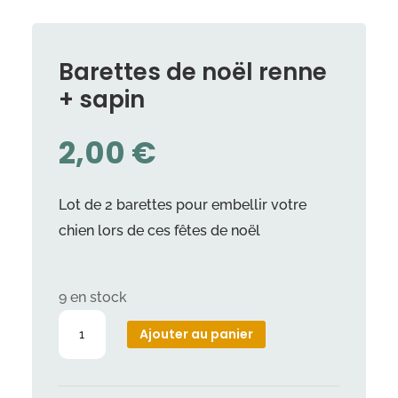
Barettes de noël renne
+ sapin
2,00
€
Lot de 2 barettes pour embellir votre
chien lors de ces fêtes de noël
9 en stock
quantité
Ajouter au panier
de
Barettes
de