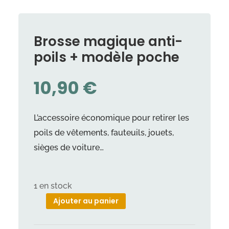
Brosse magique anti-
poils + modèle poche
10,90
€
L’accessoire économique pour retirer les
poils de vêtements, fauteuils, jouets,
sièges de voiture…
1 en stock
Ajouter au panier
quantité
de