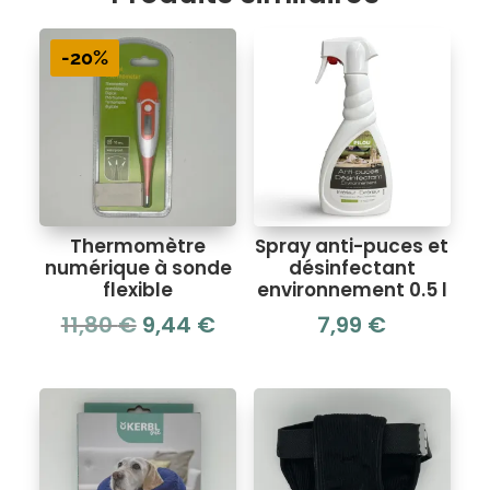
-20%
Thermomètre
Spray anti-puces et
numérique à sonde
désinfectant
flexible
environnement 0.5 l
Le
Le
11,80
€
9,44
€
7,99
€
prix
prix
initial
actuel
était :
est :
11,80 €.
9,44 €.