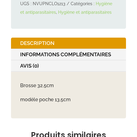
UGS :
NVUPNCLO1213
Catégories :
Hygiène
Brosse
et antiparasitaires
,
Hygiène et antiparasitaires
magique
anti-
poils
+
DESCRIPTION
modèle
INFORMATIONS COMPLÉMENTAIRES
poche
AVIS (0)
Brosse 32.5cm
modèle poche 13.5cm
Produits similaires