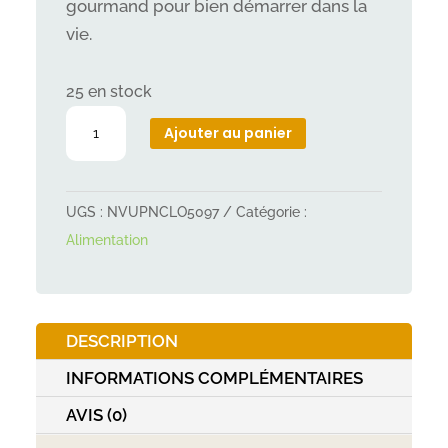
gourmand pour bien démarrer dans la
vie.
25 en stock
quantité
Ajouter au panier
de
Bubi
nature
UGS :
NVUPNCLO5097
Catégorie :
poulet,
Alimentation
chaton,
sachet
70g
DESCRIPTION
INFORMATIONS COMPLÉMENTAIRES
AVIS (0)