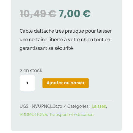
LE
LE
10,49
€
7,00
€
PRIX
PRIX
INITIAL
ACTUEL
Cable d’attache très pratique pour laisser
ÉTAIT :
EST :
une certaine liberté à votre chien tout en
10,49 €.
7,00 €.
garantissant sa sécurité.
2 en stock
quantité
Ajouter au panier
de
Cable
d'attache
UGS :
NVUPNCLO270
Catégories :
Laisses
,
gainé
PROMOTIONS
,
Transport et éducation
6m
bleu