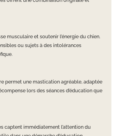
es offrent une combinaison originale et
se musculaire et soutenir l’énergie du chien.
ensibles ou sujets à des intolérances
fique.
ndre permet une mastication agréable, adaptée
me récompense lors des séances d’éducation que
lles captent immédiatement l’attention du
t utile dans une démarche d’éducation