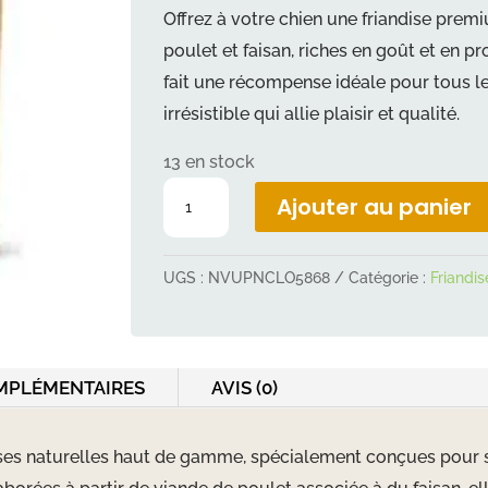
Offrez à votre chien une friandise prem
poulet et faisan, riches en goût et en pr
fait une récompense idéale pour tous l
irrésistible qui allie plaisir et qualité.
13 en stock
quantité
Ajouter au panier
de
CARNILOVE
UGS :
NVUPNCLO5868
Catégorie :
Friandis
chien
meat
Jerky
Poulet
MPLÉMENTAIRES
AVIS (0)
et
Faisan
ises naturelles haut de gamme, spécialement conçues pour sat
100g