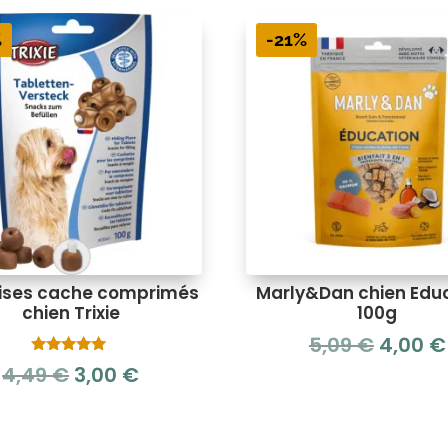
%
-21%
dises cache comprimés
Marly&Dan chien Edu
chien Trixie
100g
Le
5,09
€
4,00
€
prix
Note
Le
Le
4,49
€
3,00
€
5.00
initial
sur 5
prix
prix
était :
initial
actuel
5,09 €.