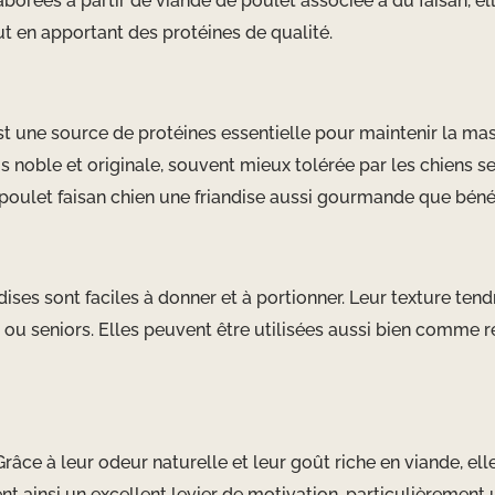
ées à partir de viande de poulet associée à du faisan, ell
out en apportant des protéines de qualité.
est une source de protéines essentielle pour maintenir la mas
us noble et originale, souvent mieux tolérée par les chiens s
y poulet faisan chien une friandise aussi gourmande que béné
dises sont faciles à donner et à portionner. Leur texture te
tes ou seniors. Elles peuvent être utilisées aussi bien com
Grâce à leur odeur naturelle et leur goût riche en viande, e
nent ainsi un excellent levier de motivation, particulièremen