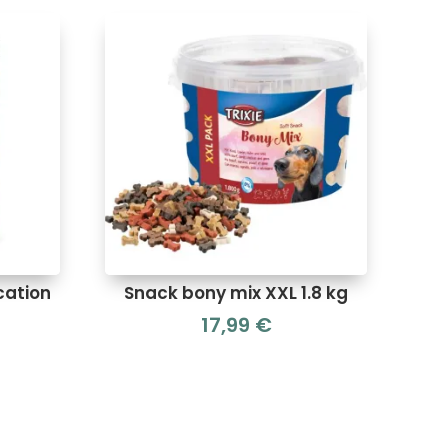
cation
Snack bony mix XXL 1.8 kg
17,99
€
Le
prix
actuel
est :
4,00 €.