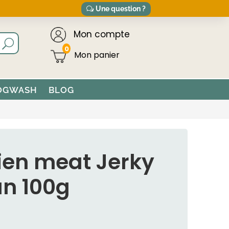
Une question ?
Mon compte
0
OGWASH
BLOG
ien meat Jerky
an 100g