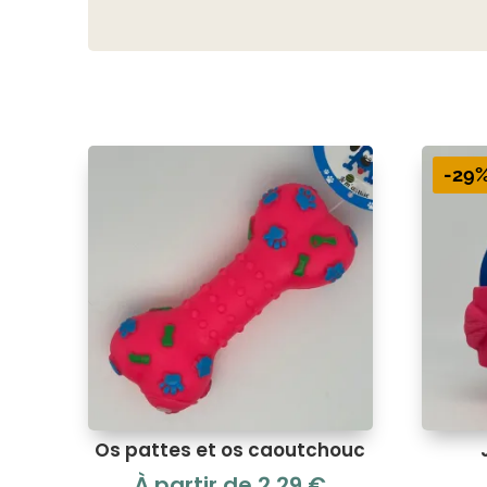
-29
Os pattes et os caoutchouc
À partir de
2,29
€