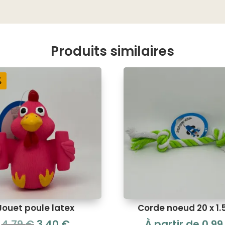
Produits similaires
%
Jouet poule latex
Corde noeud 20 x 1
Le
Le
4,79
€
3,40
€
À partir de
0,9