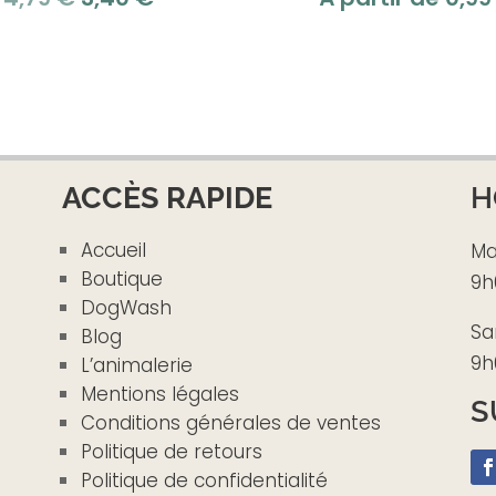
prix
prix
initial
actuel
était :
est :
4,79 €.
3,40 €.
ACCÈS RAPIDE
H
Accueil
Ma
Boutique
9h
DogWash
Sa
Blog
9h
L’animalerie
Mentions légales
S
Conditions générales de ventes
Politique de retours
Politique de confidentialité