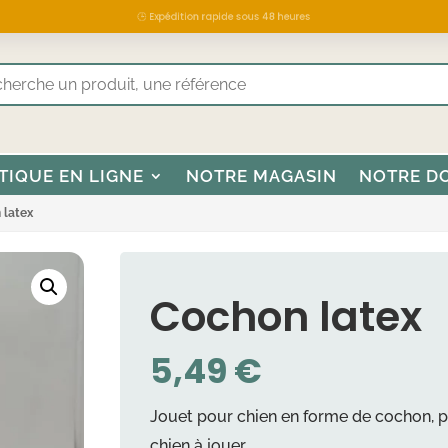
🕒 Expédition rapide sous 48 heures
TIQUE EN LIGNE
NOTRE MAGASIN
NOTRE D
 latex
Cochon latex
5,49
€
Jouet pour chien en forme de cochon, po
chien à jouer.