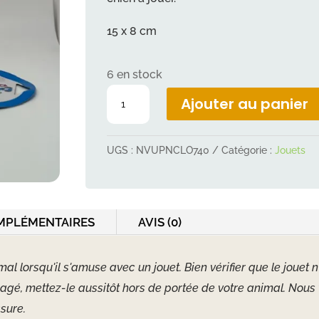
15 x 8 cm
6 en stock
quantité
Ajouter au panier
de
Cochon
UGS :
NVUPNCLO740
Catégorie :
Jouets
latex
MPLÉMENTAIRES
AVIS (0)
imal lorsqu'il s'amuse avec un jouet. Bien vérifier que le jou
magé, mettez-le aussitôt hors de portée de votre animal. Nou
sure.