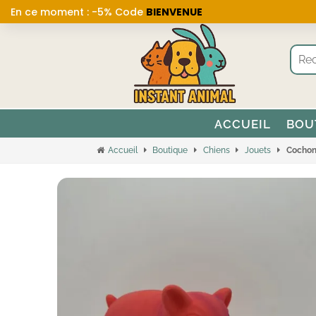
En ce moment : -5% Code
BIENVENUE
ACCUEIL
BOU
Accueil
Boutique
Chiens
Jouets
Cochon