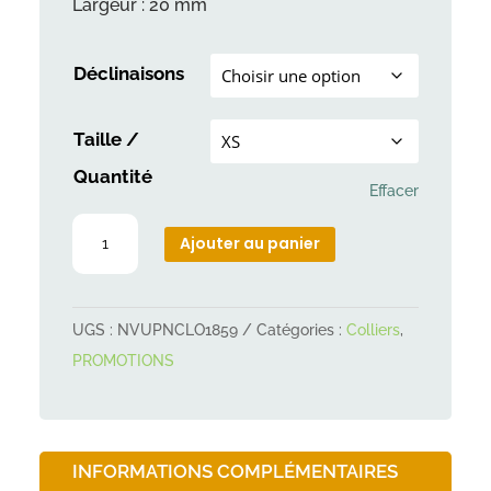
Largeur : 20 mm
Déclinaisons
Taille /
Quantité
Effacer
quantité
Ajouter au panier
de
Collier
chien
UGS :
NVUPNCLO1859
Catégories :
Colliers
,
bandana
PROMOTIONS
rouge
croix
blanche
INFORMATIONS COMPLÉMENTAIRES