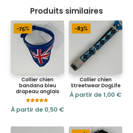
Produits similaires
-75%
-83%
Collier chien
Collier chien
bandana bleu
Streetwear DogLife
drapeau anglais
À partir de
1,00
€
Note
À partir de
0,50
€
5.00
sur 5