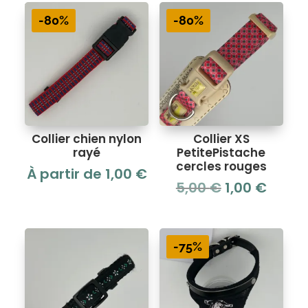
-80%
-80%
Collier chien nylon
Collier XS
rayé
PetitePistache
cercles rouges
À partir de
1,00
€
Le
Le
5,00
€
1,00
€
prix
prix
initial
actue
était :
est :
-75%
5,00 €.
1,00 €