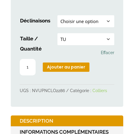
Déclinaisons
Taille /
Quantité
Effacer
quantité
Ajouter au panier
de
Collier
fluo
UGS :
NVUPNCLO2286
Catégorie :
Colliers
plein-
air
et
DESCRIPTION
chasse
INFORMATIONS COMPLÉMENTAIRES