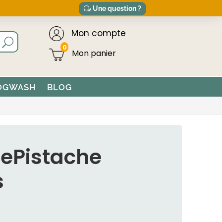
Une question ?
Mon compte
0
OGWASH
BLOG
itePistache
s
X