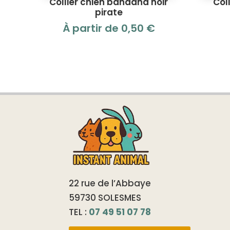
Collier chien bandana noir
Col
pirate
À partir de
0,50
€
22 rue de l’Abbaye
59730 SOLESMES
TEL :
07 49 51 07 78