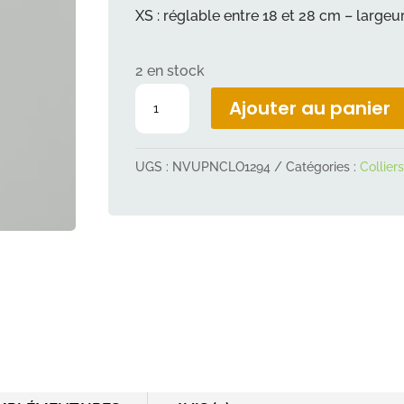
INITIAL
ACT
XS : réglable entre 18 et 28 cm – large
ÉTAIT :
EST :
5,00 €.
1,00
2 en stock
quantité
Ajouter au panier
de
Collier
UGS :
NVUPNCLO1294
Catégories :
Colliers
XS
PetitePistache
cercles
rouges