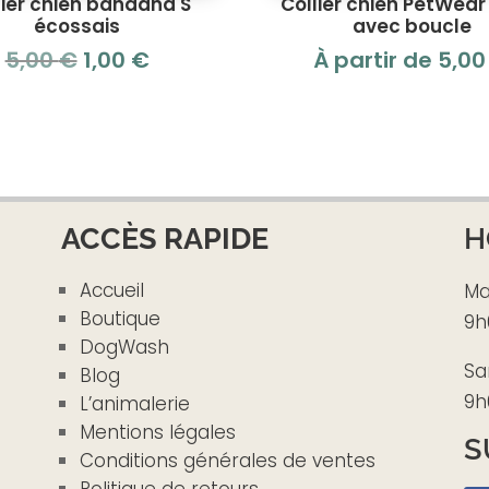
lier chien bandana S
Collier chien PetWear
écossais
avec boucle
Le
Le
5,00
€
1,00
€
À partir de
5,0
prix
prix
initial
actuel
était :
est :
5,00 €.
1,00 €.
ACCÈS RAPIDE
H
Accueil
Ma
Boutique
9h
DogWash
Sa
Blog
9h
L’animalerie
Mentions légales
S
Conditions générales de ventes
Politique de retours