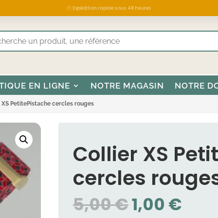
🕒 Expédition rapide sous 48 heures
TIQUE EN LIGNE
NOTRE MAGASIN
NOTRE D
r XS PetitePistache cercles rouges
Collier XS Pet
cercles rouge
LE
LE
5,00
€
1,00
€
PRIX
PRI