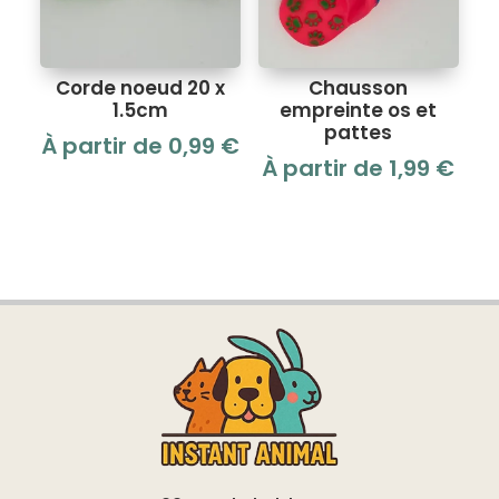
Corde noeud 20 x
Chausson
1.5cm
empreinte os et
pattes
À partir de
0,99
€
À partir de
1,99
€