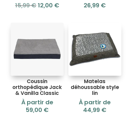
Le
Le
15,99
€
12,00
€
26,99
€
prix
prix
initial
actuel
était :
est :
15,99 €.
12,00 €.
Coussin
Matelas
orthopédique Jack
déhoussable style
& Vanilla Classic
lin
À partir de
À partir de
59,00
€
44,99
€