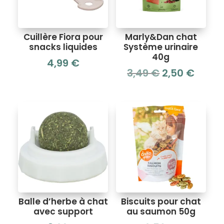
Cuillère Fiora pour
Marly&Dan chat
snacks liquides
Système urinaire
40g
4,99
€
Le
Le
3,49
€
2,50
€
prix
prix
initial
actue
était :
est :
3,49 €.
2,50 
Balle d’herbe à chat
Biscuits pour chat
avec support
au saumon 50g