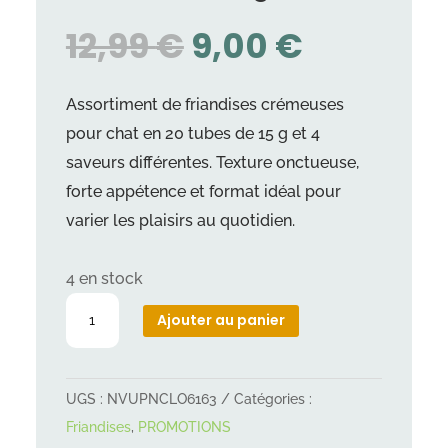
LE
LE
12,99
€
9,00
€
PRIX
PRIX
INITIAL
ACTUEL
Assortiment de friandises crémeuses
ÉTAIT :
EST :
pour chat en 20 tubes de 15 g et 4
12,99 €.
9,00 €.
saveurs différentes. Texture onctueuse,
forte appétence et format idéal pour
varier les plaisirs au quotidien.
4 en stock
quantité
Ajouter au panier
de
Creamy
snacks
UGS :
NVUPNCLO6163
Catégories :
chat
Friandises
,
PROMOTIONS
-