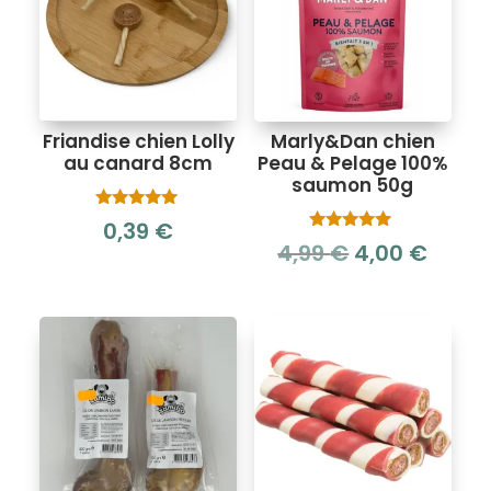
Friandise chien Lolly
Marly&Dan chien
au canard 8cm
Peau & Pelage 100%
saumon 50g
Note
0,39
€
5.00
Note
Le
Le
4,99
€
4,00
€
sur 5
5.00
sur 5
prix
prix
initial
actue
était :
est :
4,99 €.
4,00 