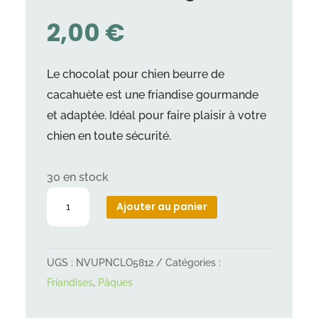
2,00
€
Le chocolat pour chien beurre de
cacahuète est une friandise gourmande
et adaptée. Idéal pour faire plaisir à votre
chien en toute sécurité.
30 en stock
quantité
Ajouter au panier
de
DogChoc
beurre
UGS :
NVUPNCLO5812
Catégories :
de
Friandises
,
Pâques
cacahuète
100g