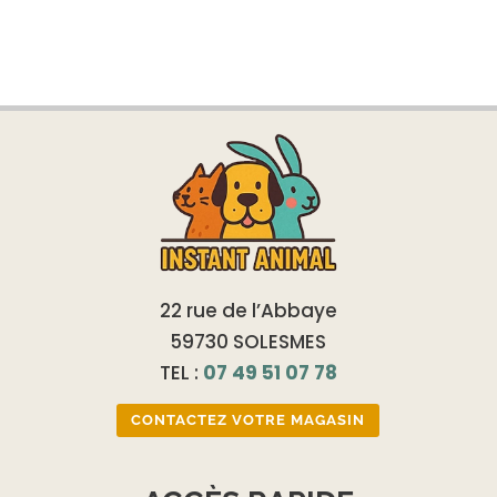
initial
actue
était :
est :
1,50 €.
1,00 €
22 rue de l’Abbaye
59730 SOLESMES
TEL :
07 49 51 07 78
CONTACTEZ VOTRE MAGASIN