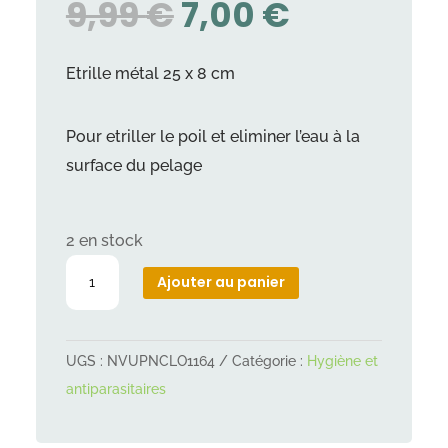
LE
LE
9,99
€
7,00
€
PRIX
PRIX
INITIAL
ACTUEL
Etrille métal 25 x 8 cm
ÉTAIT :
EST :
9,99 €.
7,00 €.
Pour etriller le poil et eliminer l’eau à la
surface du pelage
2 en stock
quantité
Ajouter au panier
de
Etrille
métal
UGS :
NVUPNCLO1164
Catégorie :
Hygiène et
25
antiparasitaires
x
8