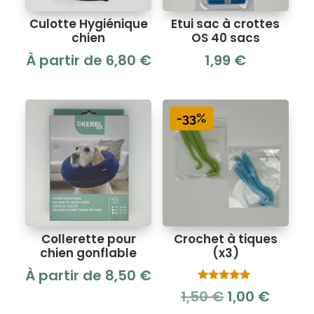
Culotte Hygiénique
Etui sac à crottes
chien
OS 40 sacs
À partir de
6,80
€
1,99
€
-33%
Collerette pour
Crochet à tiques
chien gonflable
(x3)
À partir de
8,50
€
Note
Le
Le
1,50
€
1,00
€
5.00
sur 5
prix
prix