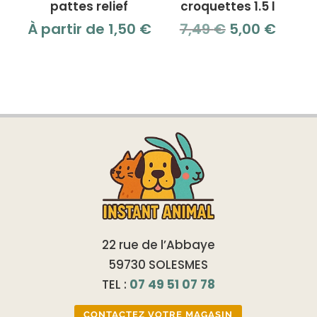
pattes relief
croquettes 1.5 l
Le
Le
À partir de
1,50
€
7,49
€
5,00
€
prix
prix
initial
actue
était :
est :
7,49 €.
5,00 
22 rue de l’Abbaye
59730 SOLESMES
TEL :
07 49 51 07 78
CONTACTEZ VOTRE MAGASIN