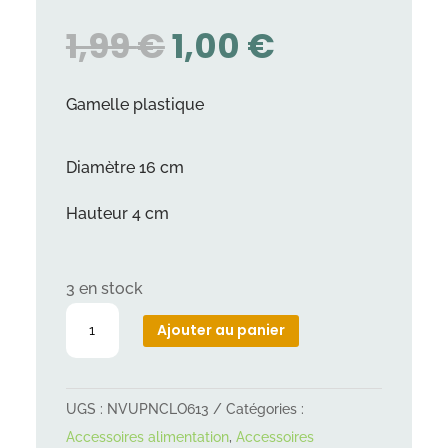
LE
LE
1,99
€
1,00
€
PRIX
PRIX
INITIAL
ACTUEL
Gamelle plastique
ÉTAIT :
EST :
1,99 €.
1,00 €.
Diamètre 16 cm
Hauteur 4 cm
3 en stock
quantité
Ajouter au panier
de
Gamelle
plastique
UGS :
NVUPNCLO613
Catégories :
16
Accessoires alimentation
,
Accessoires