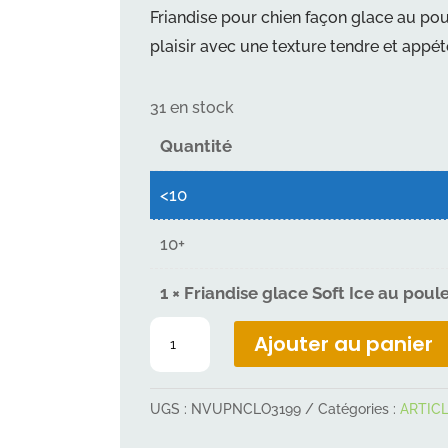
Friandise pour chien façon glace au pou
plaisir avec une texture tendre et appét
31 en stock
Quantité
<10
10+
1
×
Friandise glace Soft Ice au poul
quantité
Ajouter au panier
de
Friandise
UGS :
NVUPNCLO3199
Catégories :
ARTICL
glace
Soft