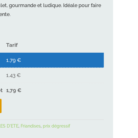
let, gourmande et ludique. Idéale pour faire
ente.
Tarif
1,79
€
1,43
€
et
1,79
€
ES D'ETE
,
Friandises
,
prix dégressif