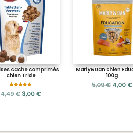
dises cache comprimés
Marly&Dan chien Edu
chien Trixie
100g
Le
5,09
€
4,00
€
prix
Note
Le
Le
4,49
€
3,00
€
5.00
initial
sur 5
prix
prix
était :
initial
actuel
5,09 €.
était :
est :
4,49 €.
3,00 €.