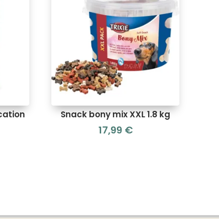
cation
Snack bony mix XXL 1.8 kg
17,99
€
Le
prix
actuel
est :
4,00 €.