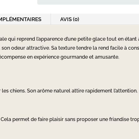
Ice
au
MPLÉMENTAIRES
AVIS (0)
poulet
nale qui reprend l’apparence d’une petite glace tout en étant
t son odeur attractive. Sa texture tendre la rend facile à 
 récompense en expérience gourmande et amusante.
 les chiens. Son arôme naturel attire rapidement l’attention.
 Cela permet de faire plaisir sans proposer une friandise tro