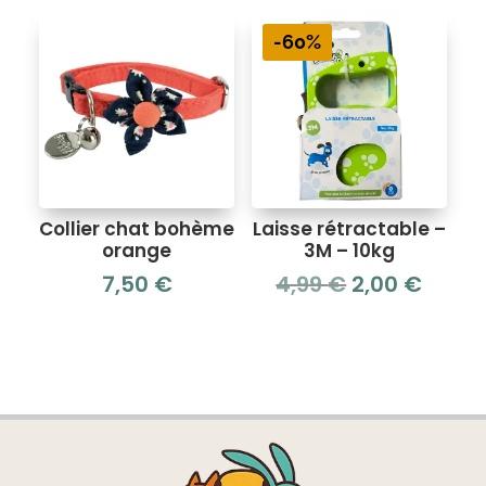
-60%
Collier chat bohème
Laisse rétractable –
orange
3M – 10kg
Le
Le
7,50
€
4,99
€
2,00
€
prix
prix
initial
actue
était :
est :
4,99 €.
2,00 