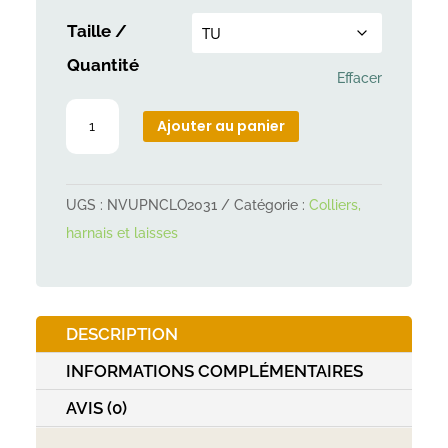
Taille /
Quantité
Effacer
quantité
Ajouter au panier
de
Harnais
chat
UGS :
NVUPNCLO2031
Catégorie :
Colliers,
motif
harnais et laisses
chat
DESCRIPTION
INFORMATIONS COMPLÉMENTAIRES
AVIS (0)