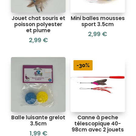
Jouet chat souris et
Mini balles mousses
poisson polyester
sport 3.5cm
et plume
2,99
€
2,99
€
-30%
Balle luisante grelot
Canne à peche
3.5cm
télescopique 40-
98cm avec 2 jouets
1,99
€