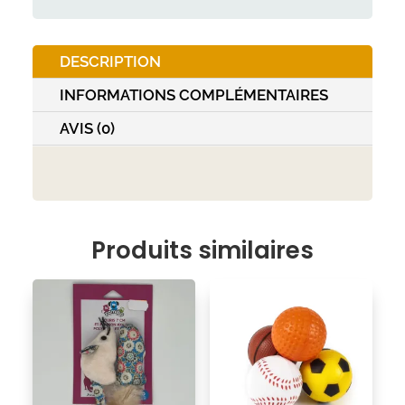
trou
+
DESCRIPTION
souris
musicale
INFORMATIONS COMPLÉMENTAIRES
AVIS (0)
Produits similaires