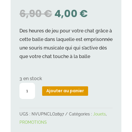
LE
LE
6,90
€
4,00
€
PRIX
PRIX
INITIAL
ACTUEL
Des heures de jeu pour votre chat grâce à
ÉTAIT :
EST :
cette balle dans laquelle est emprisonnée
6,90 €.
4,00 €.
une souris musicale qui qui s’active dès
que votre chat touche à la balle
3 en stock
quantité
Ajouter au panier
de
Jouet
chat
UGS :
NVUPNCLO2897
Catégories :
Jouets
,
balle
PROMOTIONS
à