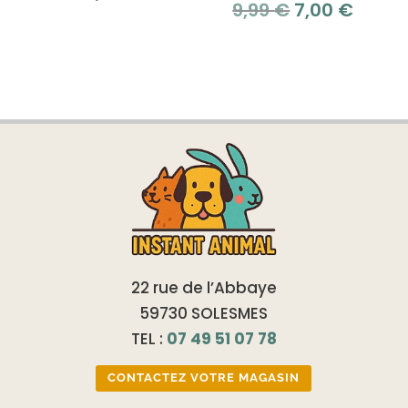
Le
Le
9,99
€
7,00
€
prix
prix
initial
actue
était :
est :
9,99 €.
7,00 €
22 rue de l’Abbaye
59730 SOLESMES
TEL :
07 49 51 07 78
CONTACTEZ VOTRE MAGASIN