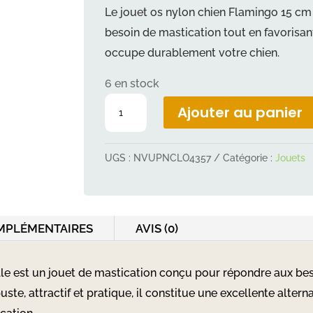
Le jouet os nylon chien Flamingo 15 cm p
besoin de mastication tout en favorisant 
occupe durablement votre chien.
6 en stock
quantité
Ajouter au panier
de
Jouet
UGS :
NVUPNCLO4357
Catégorie :
Jouets
chien
nylon
os
vanille
MPLÉMENTAIRES
AVIS (0)
15cm
lle est un jouet de mastication conçu pour répondre aux be
uste, attractif et pratique, il constitue une excellente alte