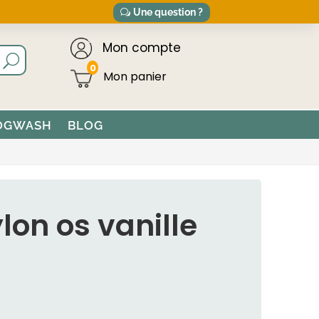
Une question ?
Mon compte
0
OGWASH
BLOG
lon os vanille