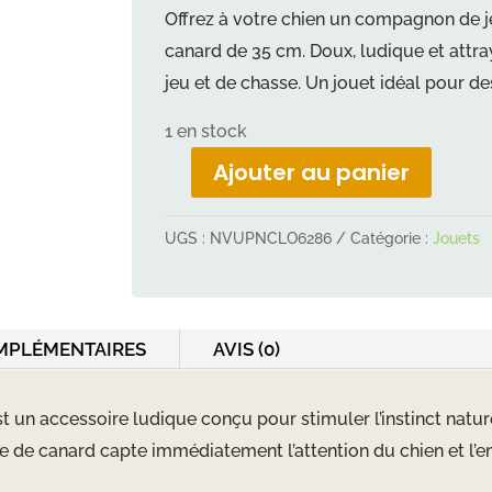
Offrez à votre chien un compagnon de 
canard de 35 cm. Doux, ludique et attrayan
jeu et de chasse. Un jouet idéal pour d
1 en stock
Ajouter au panier
quantité
de
UGS :
NVUPNCLO6286
Catégorie :
Jouets
Jouet
pour
chien
Chewtopia
MPLÉMENTAIRES
AVIS (0)
canard
35
t un accessoire ludique conçu pour stimuler l’instinct natu
cm
me de canard capte immédiatement l’attention du chien et l’en