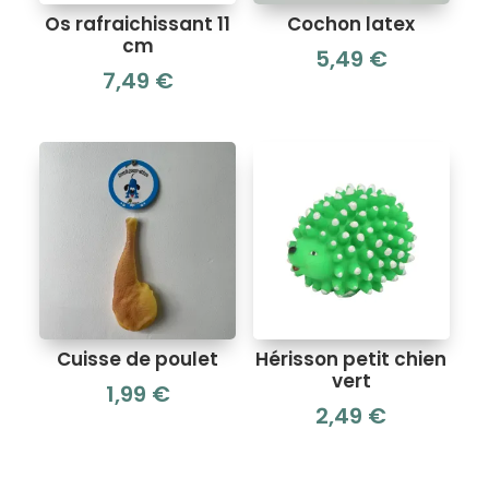
Os rafraichissant 11
Cochon latex
cm
5,49
€
7,49
€
Cuisse de poulet
Hérisson petit chien
vert
1,99
€
2,49
€