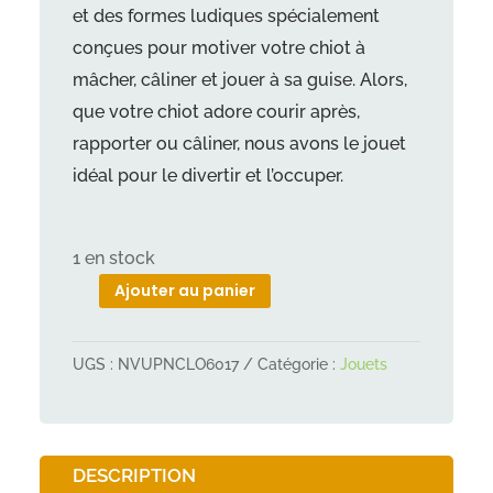
et des formes ludiques spécialement
conçues pour motiver votre chiot à
mâcher, câliner et jouer à sa guise. Alors,
que votre chiot adore courir après,
rapporter ou câliner, nous avons le jouet
idéal pour le divertir et l’occuper.
1 en stock
Ajouter au panier
quantité
de
UGS :
NVUPNCLO6017
Catégorie :
Jouets
Jouet
pour
chien
Ella
DESCRIPTION
-