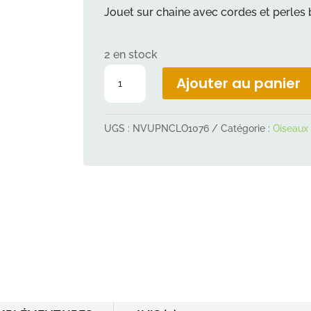
Jouet sur chaine avec cordes et perles
2 en stock
quantité
Ajouter au panier
de
Jouet
UGS :
NVUPNCLO1076
Catégorie :
Oiseaux
sur
chaine,
cordes
et
perles
bois