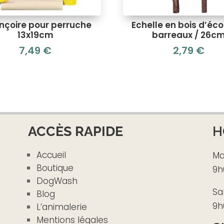
nçoire pour perruche
Echelle en bois d’éco
13x19cm
barreaux / 26c
7,49
€
2,79
€
ACCÈS RAPIDE
H
Accueil
Ma
Boutique
9h
DogWash
Sa
Blog
9h
L’animalerie
Mentions légales