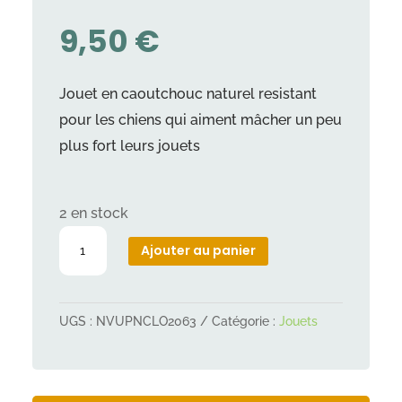
9,50
€
Jouet en caoutchouc naturel resistant
pour les chiens qui aiment mâcher un peu
plus fort leurs jouets
2 en stock
quantité
Ajouter au panier
de
Jouet
ultra
UGS :
NVUPNCLO2063
Catégorie :
Jouets
strong
balle
9.5