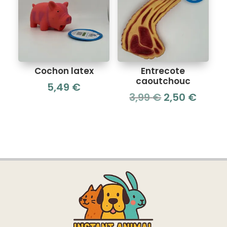
Cochon latex
Entrecote
caoutchouc
5,49
€
Le
Le
3,99
€
2,50
€
prix
prix
initial
actue
était :
est :
3,99 €.
2,50 €