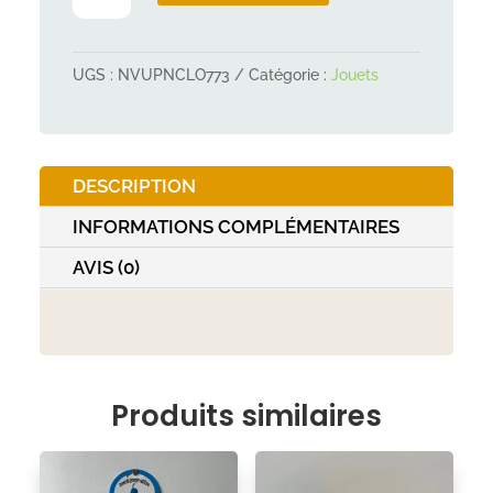
de
Jouet
zèbre
UGS :
NVUPNCLO773
Catégorie :
Jouets
avec
corde
DESCRIPTION
INFORMATIONS COMPLÉMENTAIRES
AVIS (0)
Produits similaires