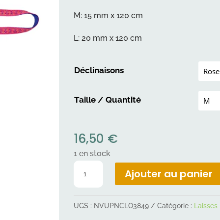
M: 15 mm x 120 cm
L: 20 mm x 120 cm
Déclinaisons
Taille / Quantité
16,50
€
1 en stock
quantité
Ajouter au panier
de
Laisse
UGS :
NVUPNCLO3849
Catégorie :
Laisses
Jack