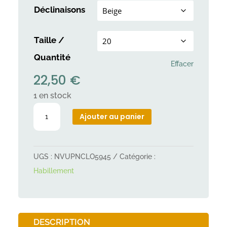
Déclinaisons
Taille /
Quantité
Effacer
22,50
€
1 en stock
quantité
Ajouter au panier
de
Manteau
chien
UGS :
NVUPNCLO5945
Catégorie :
côtelé
Habillement
Flamingo
Endor
DESCRIPTION