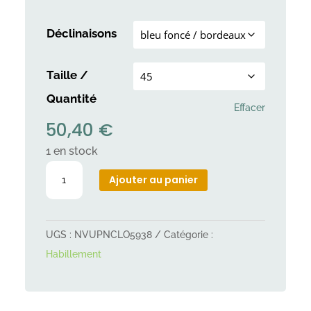
Déclinaisons
Taille /
Quantité
Effacer
50,40
€
1 en stock
quantité
Ajouter au panier
de
Manteau
d'hiver
UGS :
NVUPNCLO5938
Catégorie :
flamingo
Habillement
Eisberg