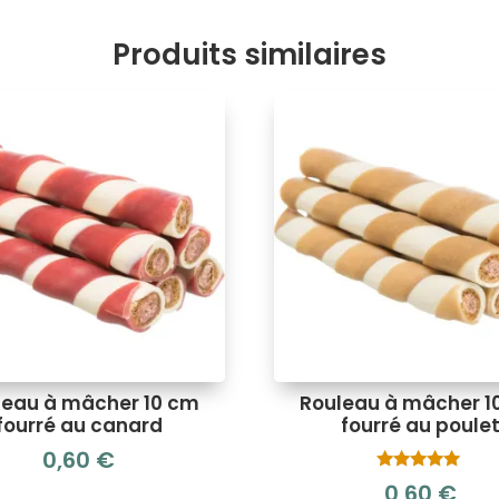
Produits similaires
leau à mâcher 10 cm
Rouleau à mâcher 1
fourré au canard
fourré au poule
0,60
€
Note
0,60
€
5.00