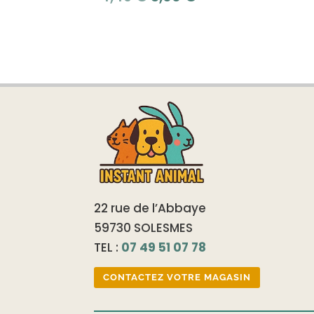
sur 5
prix
prix
initial
actuel
était :
est :
4,49 €.
3,00 €.
22 rue de l’Abbaye
59730 SOLESMES
TEL :
07 49 51 07 78
CONTACTEZ VOTRE MAGASIN