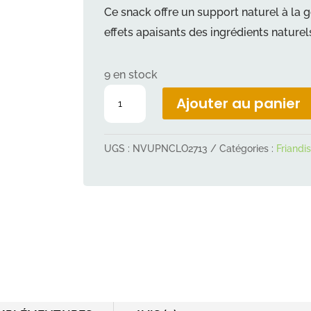
INITIAL
ACT
Ce snack offre un support naturel à la 
ÉTAIT :
EST 
effets apaisants des ingrédients naturel
5,09 €.
4,0
9 en stock
quantité
Ajouter au panier
de
Marly&Dan
UGS :
NVUPNCLO2713
Catégories :
Friandi
chien
Sérénité
100g