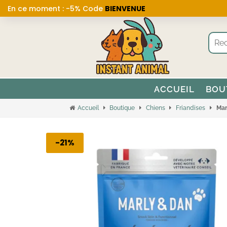
En ce moment : -5% Code
BIENVENUE
ACCUEIL
BOU
Accueil
Boutique
Chiens
Friandises
Mar
-21%