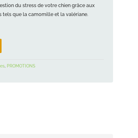
UEL
gestion du stress de votre chien grâce aux
:
s tels que la camomille et la valériane.
0 €.
ses
,
PROMOTIONS