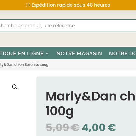
🕒 Expédition rapide sous 48 heures
TIQUE EN LIGNE
NOTRE MAGASIN
NOTRE D
ly&Dan chien Sérénité 100g
Marly&Dan chi
100g
LE
LE
5,09
€
4,00
€
PRIX
PRI