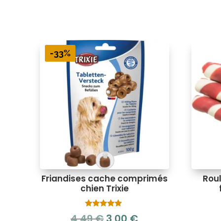
-33%
Friandises cache comprimés
Rou
chien Trixie
Note
Le
Le
4,49
€
3,00
€
5.00