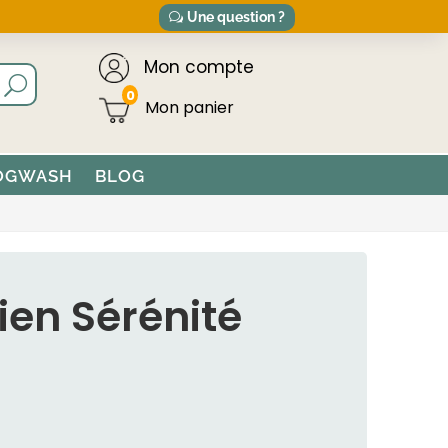
Une question ?
Mon compte
0
OGWASH
BLOG
en Sérénité
X