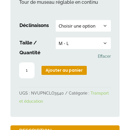
Tour de museau réglable en continu
Déclinaisons
Taille /
Quantité
Effacer
quantité
Ajouter au panier
de
Muselière
sangle
UGS :
NVUPNCLO3540
Catégorie :
Transport
réglable
et éducation
Trixie