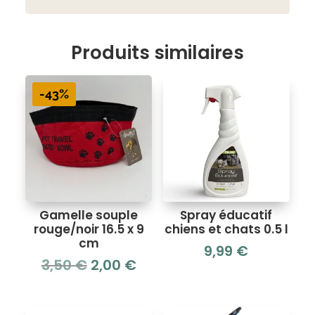
Produits similaires
-43%
Gamelle souple
Spray éducatif
rouge/noir 16.5 x 9
chiens et chats 0.5 l
cm
9,99
€
Le
Le
3,50
€
2,00
€
prix
prix
initial
actuel