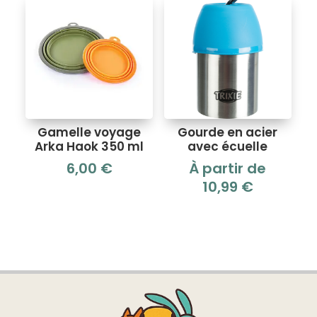
était :
est :
3,50 €.
2,00 €.
Gamelle voyage
Gourde en acier
Arka Haok 350 ml
avec écuelle
6,00
€
À partir de
10,99
€