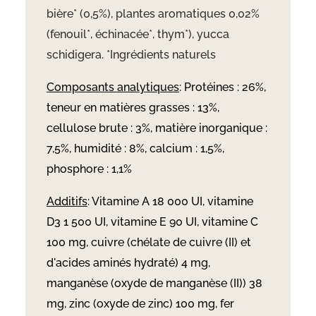
bière* (0,5%), plantes aromatiques 0,02%
(fenouil*, échinacée*, thym*), yucca
schidigera. *Ingrédients naturels
Composants analytiques
: Protéines : 26%,
teneur en matières grasses : 13%,
cellulose brute : 3%, matière inorganique :
7,5%, humidité : 8%, calcium : 1,5%,
phosphore : 1,1%
Additifs
: Vitamine A 18 000 UI, vitamine
D3 1 500 UI, vitamine E 90 UI, vitamine C
100 mg, cuivre (chélate de cuivre (II) et
d'acides aminés hydraté) 4 mg,
manganèse (oxyde de manganèse (II)) 38
mg, zinc (oxyde de zinc) 100 mg, fer