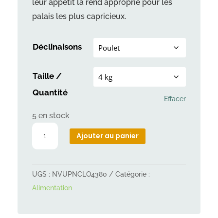
leur appétit la rend approprié pour les
palais les plus capricieux.
Déclinaisons
Taille /
Quantité
Effacer
5 en stock
quantité
Ajouter au panier
de
OWNAT
chien
UGS :
NVUPNCLO4380
Catégorie :
Classic
Alimentation
Mini
Adult