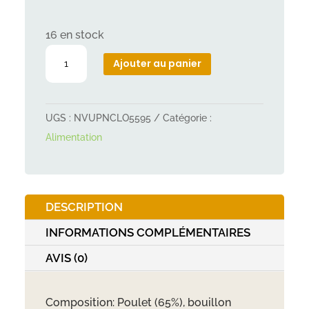
16 en stock
quantité
Ajouter au panier
de
OWNAT
Wetline
UGS :
NVUPNCLO5595
Catégorie :
chien
Alimentation
Poulet
et
Carottes
DESCRIPTION
395g
INFORMATIONS COMPLÉMENTAIRES
AVIS (0)
Composition: Poulet (65%), bouillon