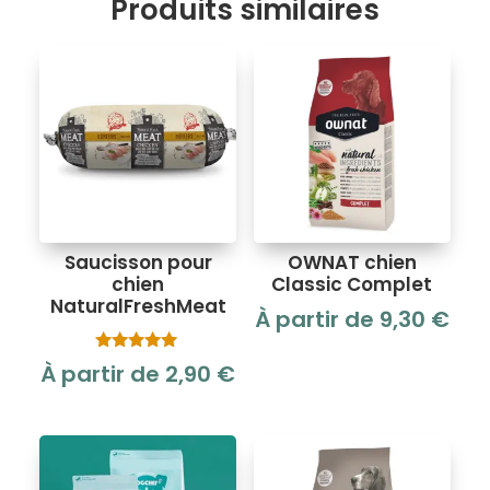
Produits similaires
Saucisson pour
OWNAT chien
chien
Classic Complet
NaturalFreshMeat
À partir de
9,30
€
Note
À partir de
2,90
€
5.00
sur 5