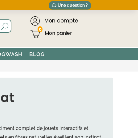
Une question ?
Mon compte
0
OGWASH
BLOG
hat
rtiment complet de jouets interactifs et
ets en fibres naturelles éveillent son instinct