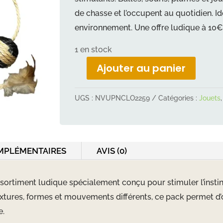
de chasse et l’occupent au quotidien. Idé
environnement. Une offre ludique à 10€ 
1 en stock
Ajouter au panier
quantité
de
UGS :
NVUPNCLO2259
Catégories :
Jouets
Pack
jouets
chat
MPLÉMENTAIRES
AVIS (0)
ssortiment ludique spécialement conçu pour stimuler l’instinc
extures, formes et mouvements différents, ce pack permet d’
e.