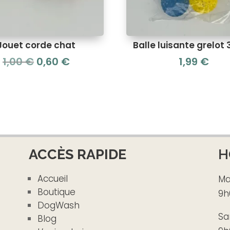
Jouet corde chat
Balle luisante grelot
Le
Le
1,00
€
0,60
€
1,99
€
prix
prix
initial
actuel
était :
est :
1,00 €.
0,60 €.
ACCÈS RAPIDE
H
Accueil
Ma
Boutique
9h
DogWash
Sa
Blog