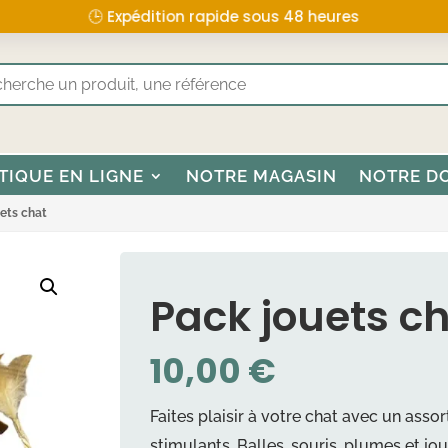
🕒 Expédition rapide sous 48 heures
TIQUE EN LIGNE
NOTRE MAGASIN
NOTRE D
ets chat
Pack jouets c
10,00
€
Faites plaisir à votre chat avec un asso
stimulants. Balles, souris, plumes et jou