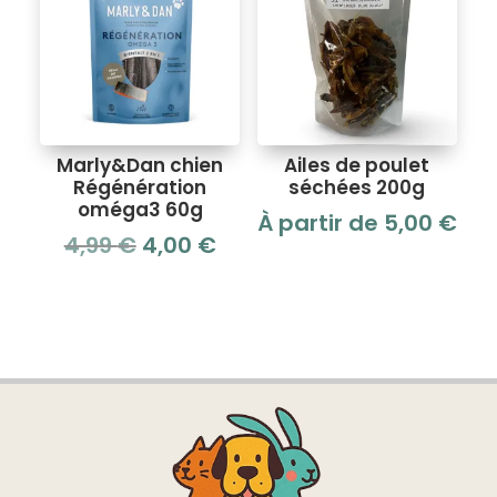
Marly&Dan chien
Ailes de poulet
Régénération
séchées 200g
oméga3 60g
À partir de
5,00
€
Le
Le
4,99
€
4,00
€
prix
prix
initial
actuel
était :
est :
4,99 €.
4,00 €.