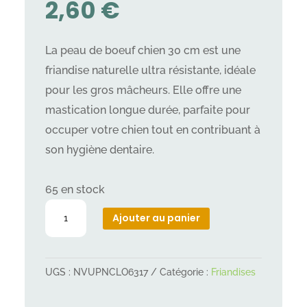
2,60
€
La peau de boeuf chien 30 cm est une
friandise naturelle ultra résistante, idéale
pour les gros mâcheurs. Elle offre une
mastication longue durée, parfaite pour
occuper votre chien tout en contribuant à
son hygiène dentaire.
65 en stock
quantité
Ajouter au panier
de
peau
de
UGS :
NVUPNCLO6317
Catégorie :
Friandises
boeuf
30cm