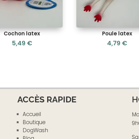
Cochon latex
Poule latex
5,49
€
4,79
€
ACCÈS RAPIDE
H
Accueil
Ma
Boutique
9h
DogWash
Sa
Blog