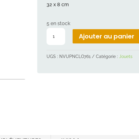
32 x 8 cm
5 en stock
quantité
Ajouter au panier
de
Peluche
UGS :
NVUPNCLO761
Catégorie :
Jouets
écureuil
plat
sonore