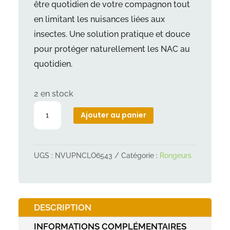
être quotidien de votre compagnon tout
en limitant les nuisances liées aux
insectes. Une solution pratique et douce
pour protéger naturellement les NAC au
quotidien.
2 en stock
quantité
Ajouter au panier
de
Pipettes
antparasitaires
UGS :
NVUPNCLO6543
Catégorie :
Rongeurs
insectifuges
lapin,
furet,
DESCRIPTION
cobaye
INFORMATIONS COMPLÉMENTAIRES