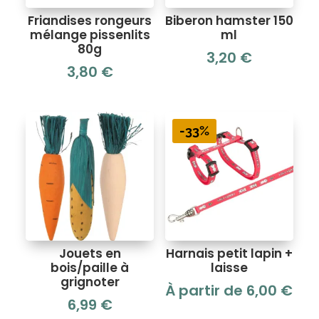
Friandises rongeurs
Biberon hamster 150
mélange pissenlits
ml
80g
3,20
€
3,80
€
-33%
Jouets en
Harnais petit lapin +
bois/paille à
laisse
grignoter
À partir de
6,00
€
6,99
€