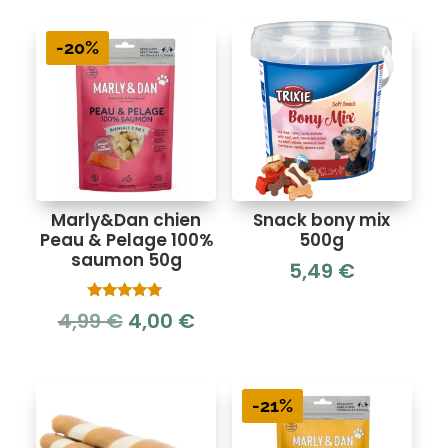
-20%
Marly&Dan chien
Snack bony mix
Peau & Pelage 100%
500g
saumon 50g
5,49
€
Note
Le
Le
4,99
€
4,00
€
5.00
sur 5
prix
prix
initial
actuel
était :
est :
-21%
4,99 €.
4,00 €.