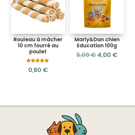
Rouleau à mâcher
Marly&Dan chien
10 cm fourré au
Education 100g
poulet
Le
Le
5,09
€
4,00
€
prix
prix
Note
0,60
€
initial
actue
5.00
sur 5
était :
est :
5,09 €.
4,00 