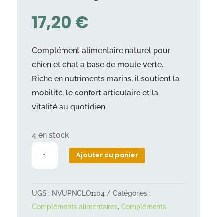
17,20
€
Complément alimentaire naturel pour
chien et chat à base de moule verte.
Riche en nutriments marins, il soutient la
mobilité, le confort articulaire et la
vitalité au quotidien.
4 en stock
quantité
Ajouter au panier
de
Poudre
de
UGS :
NVUPNCLO1104
Catégories :
moules
Compléments alimentaires
,
Compléments
vertes