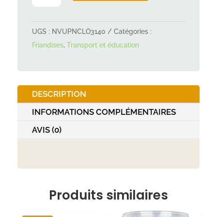
PREMIO
Paté
UGS :
NVUPNCLO3140
Catégories :
au
Friandises
,
Transport et éducation
saumon
110g
DESCRIPTION
INFORMATIONS COMPLÉMENTAIRES
AVIS (0)
Produits similaires