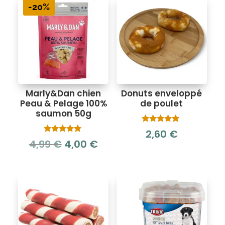
-20%
Marly&Dan chien
Donuts enveloppé
Peau & Pelage 100%
de poulet
saumon 50g
Note
2,60
€
5.00
Note
Le
Le
4,99
€
4,00
€
sur 5
5.00
sur 5
prix
prix
initial
actuel
était :
est :
4,99 €.
4,00 €.