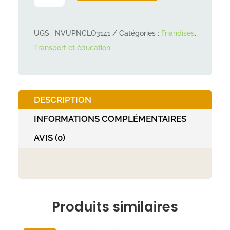
PREMIO
Paté
UGS :
NVUPNCLO3141
Catégories :
Friandises
,
de
Transport et éducation
volaille
110g
DESCRIPTION
INFORMATIONS COMPLÉMENTAIRES
AVIS (0)
Produits similaires