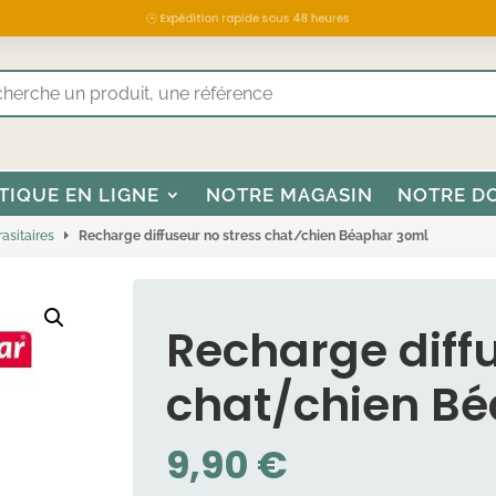
🕒 Expédition rapide sous 48 heures
TIQUE EN LIGNE
NOTRE MAGASIN
NOTRE D
asitaires
Recharge diffuseur no stress chat/chien Béaphar 30ml
Recharge diff
chat/chien B
9,90
€