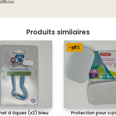
fficile)
Produits similaires
-38%
et à tiques (x2) bleu
Protection pour cul