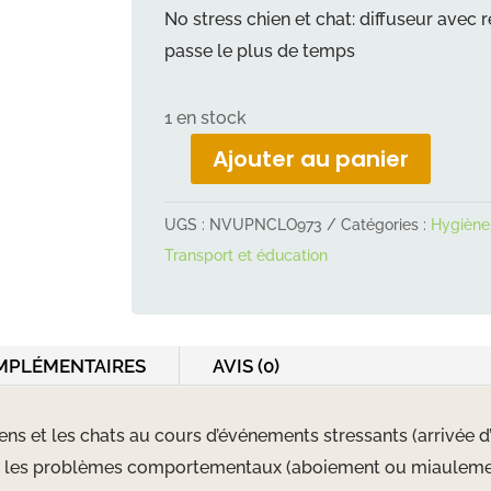
No stress chien et chat: diffuseur avec 
passe le plus de temps
1 en stock
Ajouter au panier
quantité
de
UGS :
NVUPNCLO973
Catégories :
Hygiène 
Recharge
Transport et éducation
diffuseur
no
stress
chat/chien
MPLÉMENTAIRES
AVIS (0)
Béaphar
30ml
ens et les chats au cours d
’
événements stressants (arrivée d
’
uit les problèmes comportementaux (aboiement ou miauleme