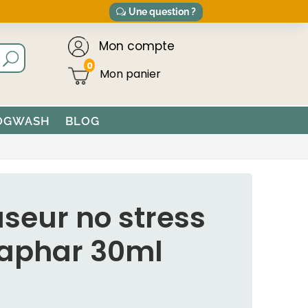
Une question ?
Mon compte
0
OGWASH
BLOG
useur no stress
éaphar 30ml