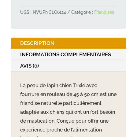
Rouleau
de
UGS :
NVUPNCLO6124
Catégorie :
Friandises
peau
de
lapin
DESCRIPTION
avec
fourrure
INFORMATIONS COMPLÉMENTAIRES
45-
AVIS (0)
50cm
La peau de lapin chien Trixie avec
fourrure en rouleau de 45 à 50 cm est une
friandise naturelle particulièrement
adaptée aux chiens qui ont un fort besoin
de mastication. Conçue pour offrir une
expérience proche de l’alimentation