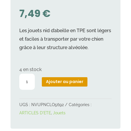
7,49
€
Les jouets nid d’abeille en TPE sont légers
et faciles à transporter par votre chien
grâce à leur structure alvéolée.
4 en stock
quantité
Ajouter au panier
de
Rugby
en
UGS :
NVUPNCLO5692
Catégories :
nid
ARTICLES D'ETE
,
Jouets
d'abeille
en