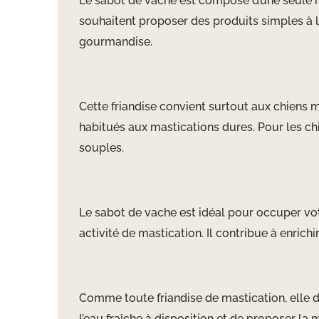
Le sabot de vache est composé d’une seule mat
souhaitent proposer des produits simples à le
gourmandise.
Cette friandise convient surtout aux chiens
habitués aux mastications dures. Pour les chi
souples.
Le sabot de vache est idéal pour occuper v
activité de mastication. Il contribue à enrich
Comme toute friandise de mastication, elle d
l’eau fraîche à disposition et de proposer la