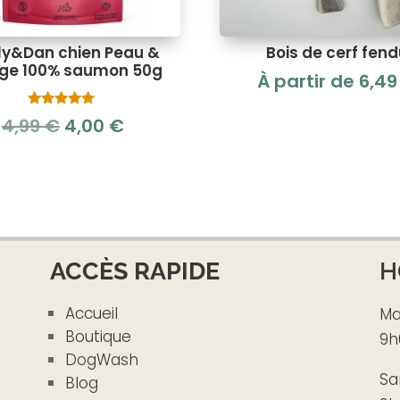
ly&Dan chien Peau &
Bois de cerf fen
ge 100% saumon 50g
À partir de
6,4
Note
Le
Le
4,99
€
4,00
€
5.00
sur 5
prix
prix
initial
actuel
était :
est :
4,99 €.
4,00 €.
ACCÈS RAPIDE
H
Accueil
Ma
Boutique
9h
DogWash
Sa
Blog