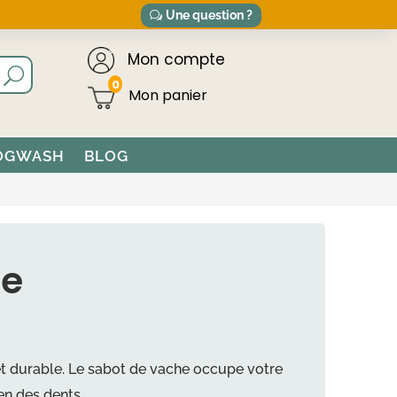
Une question ?
Mon compte
0
OGWASH
BLOG
he
et durable. Le sabot de vache occupe votre
en des dents.