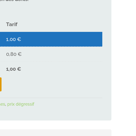
Tarif
1,00
€
0,80
€
1,00
€
ses
,
prix dégressif