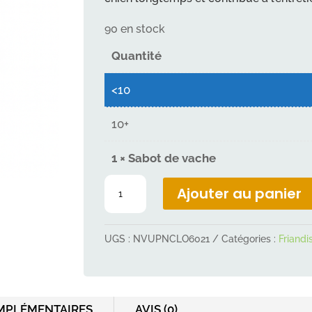
90 en stock
Quantité
<10
10+
1
×
Sabot de vache
quantité
Ajouter au panier
de
Sabot
UGS :
NVUPNCLO6021
Catégories :
Friandi
de
vache
MPLÉMENTAIRES
AVIS (0)