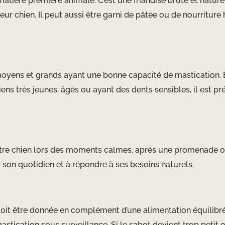
ière première animale. C’est une friandise brute et naturell
ur chien. Il peut aussi être garni de pâtée ou de nourriture
 moyens et grands ayant une bonne capacité de mastication.
ens très jeunes, âgés ou ayant des dents sensibles, il est p
otre chien lors des moments calmes, après une promenade o
ir son quotidien et à répondre à ses besoins naturels.
oit être donnée en complément d’une alimentation équilibrée.
 mastication sous surveillance. Si le sabot devient trop peti