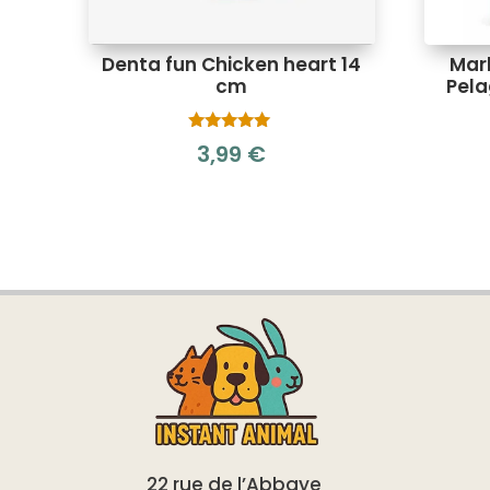
Denta fun Chicken heart 14
Mar
cm
Pela
Note
3,99
€
5.00
sur 5
22 rue de l’Abbaye