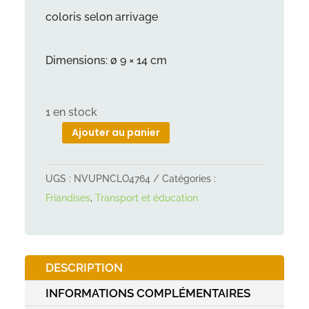
coloris selon arrivage
Dimensions: ø 9 × 14 cm
1 en stock
Ajouter au panier
quantité
de
UGS :
NVUPNCLO4764
Catégories :
Sac
Friandises
,
Transport et éducation
à
friandises
9x14cm
Trixie
DESCRIPTION
INFORMATIONS COMPLÉMENTAIRES