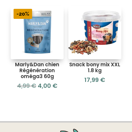
-20%
Marly&Dan chien
Snack bony mix XXL
Régénération
1.8 kg
oméga3 60g
17,99
€
Le
Le
4,99
€
4,00
€
prix
prix
initial
actuel
était :
est :
4,99 €.
4,00 €.