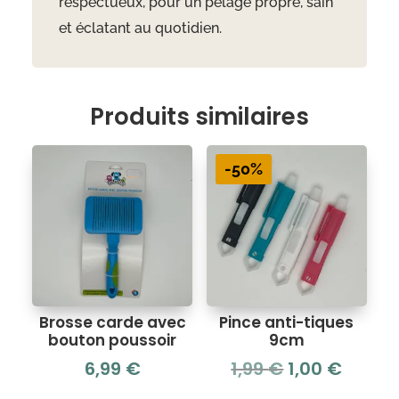
respectueux, pour un pelage propre, sain
et éclatant au quotidien.
Produits similaires
-50%
Brosse carde avec
Pince anti-tiques
bouton poussoir
9cm
Le
Le
6,99
€
1,99
€
1,00
€
prix
prix