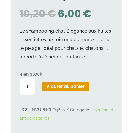
LE
LE
10,20
€
6,00
€
PRIX
PRIX
INITIAL
ACTUEL
Le shampooing chat Biogance aux huiles
ÉTAIT :
EST :
essentielles nettoie en douceur et purifie
10,20 €.
6,00 €.
le pelage. Idéal pour chats et chatons, il
apporte fraîcheur et brillance.
4 en stock
quantité
Ajouter au panier
de
Shampooing
chat
UGS :
NVUPNCLO3620
Catégorie :
Hygiène et
et
antiparasitaires
chaton
Biogance