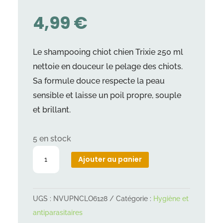
4,99
€
Le shampooing chiot chien Trixie 250 ml
nettoie en douceur le pelage des chiots.
Sa formule douce respecte la peau
sensible et laisse un poil propre, souple
et brillant.
5 en stock
quantité
Ajouter au panier
de
Shampooing
chien
UGS :
NVUPNCLO6128
Catégorie :
Hygiène et
Trixie
antiparasitaires
-